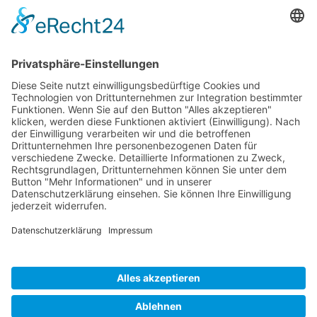
E-mail:
sales-usa@camaro.at
Tel.:
+1 253-867-57 35
Unternehmen
Service
Media
© 2026 - Camaro Erich Roiser GmbH
AGB
Impressum
Kontakt
Datenschutz
Widerrufsrecht