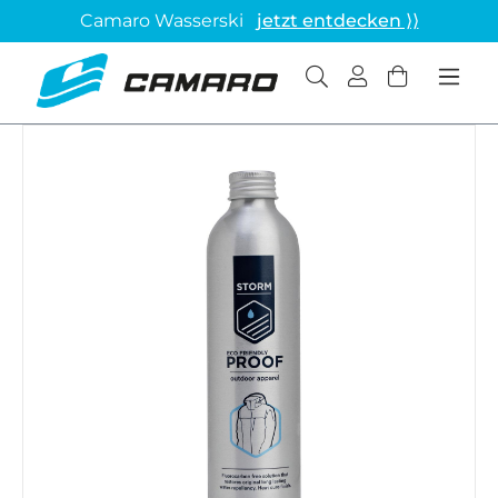
Camaro Wasserski
jetzt entdecken ⟩⟩