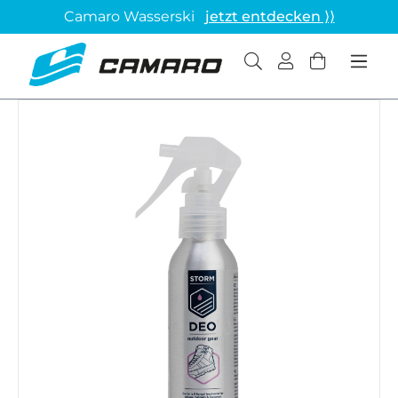
Camaro Wasserski
jetzt entdecken ⟩⟩