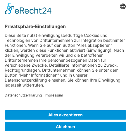
E-mail:
sales-usa@camaro.at
Tel.:
+1 253-867-57 35
Unternehmen
Service
Media
© 2026 - Camaro Erich Roiser GmbH
AGB
Impressum
Kontakt
Datenschutz
Widerrufsrecht