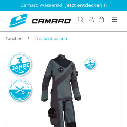
Camaro Wasserski
jetzt entdecken ⟩⟩
Tauchen
Trockentauchen