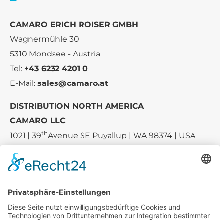
CAMARO ERICH ROISER GMBH
Wagnermühle 30
5310 Mondsee - Austria
Tel:
+43 6232 4201 0
E-Mail:
sales@camaro.at
DISTRIBUTION NORTH AMERICA
CAMARO LLC
th
1021 | 39
Avenue SE Puyallup | WA 98374 | USA
E-mail:
sales-usa@camaro.at
Tel.:
+1 253-867-57 35
Unternehmen