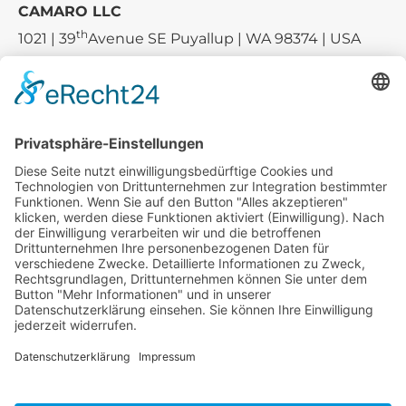
CAMARO LLC
th
1021 | 39
Avenue SE Puyallup | WA 98374 | USA
E-mail:
sales-usa@camaro.at
Tel.:
+1 253-867-57 35
Unternehmen
Service
Media
© 2026 - Camaro Erich Roiser GmbH
AGB
Impressum
Kontakt
Datenschutz
Widerrufsrecht