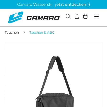
Camaro Wasserski
jetzt entdecken ⟩⟩
Tauchen
Taschen & ABC