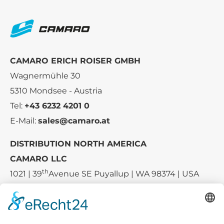
CAMARO ERICH ROISER GMBH
Wagnermühle 30
5310 Mondsee - Austria
Tel:
+43 6232 4201 0
E-Mail:
sales@camaro.at
DISTRIBUTION NORTH AMERICA
CAMARO LLC
th
1021 | 39
Avenue SE Puyallup | WA 98374 | USA
E-mail:
sales-usa@camaro.at
Tel.:
+1 253-867-57 35