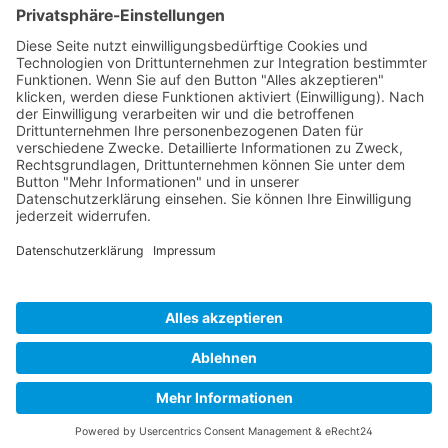
Unternehmen
Service
Media
© 2026 - Camaro Erich Roiser GmbH
AGB
Impressum
Kontakt
Datenschutz
Widerrufsrecht
* Alle Preise inkl. gesetzl. Mehrwertsteuer zzgl. Versandkosten
und ggf. Nachnahmegebühren, wenn nicht anders angegeben.