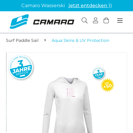
Camaro Wasserski
jetzt entdecken ⟩⟩
Surf Paddle Sail
Aqua Skins & UV Protection