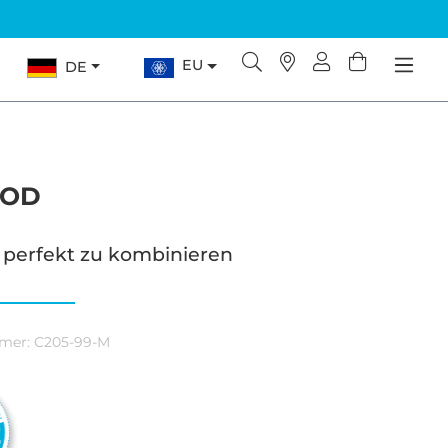
EU
DE
OOD
 perfekt zu kombinieren
mer:
C205-99-M