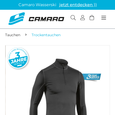
Camaro Wasserski
jetzt entdecken ⟩⟩
Tauchen
Trockentauchen