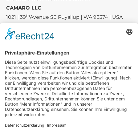
CAMARO LLC
th
1021 | 39
Avenue SE Puyallup | WA 98374 | USA
E-mail:
sales-usa@camaro.at
Tel.:
+1 253-867-57 35
Unternehmen
Service
Media
© 2026 - Camaro Erich Roiser GmbH
AGB
Impressum
Kontakt