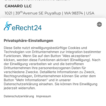
CAMARO LLC
th
1021 | 39
Avenue SE Puyallup | WA 98374 | USA
E-mail:
sales-usa@camaro.at
Tel.:
+1 253-867-57 35
Unternehmen
Service
Media
© 2026 - Camaro Erich Roiser GmbH
AGB
Impressum
Kontakt