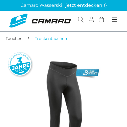
Camaro Wasserski
jetzt entdecken ⟩⟩
Tauchen
Trockentauchen