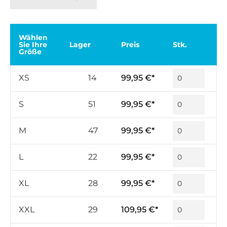
Wählen
Sie Ihre
Lager
Preis
Stk.
Größe
XS
14
99,95 €*
S
51
99,95 €*
M
47
99,95 €*
L
22
99,95 €*
XL
28
99,95 €*
XXL
29
109,95 €*