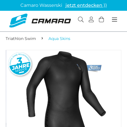
Camaro Wasserski
jetzt entdecken ⟩⟩
Triathlon Swim
Aqua Skins