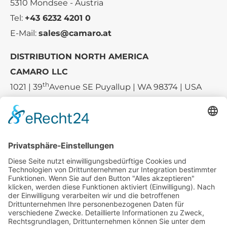
5310 Mondsee - Austria
Tel:
+43 6232 4201 0
E-Mail:
sales@camaro.at
DISTRIBUTION NORTH AMERICA
CAMARO LLC
th
1021 | 39
Avenue SE Puyallup | WA 98374 | USA
E-mail:
sales-usa@camaro.at
Tel.:
+1 253-867-57 35
Unternehmen
Service
Media