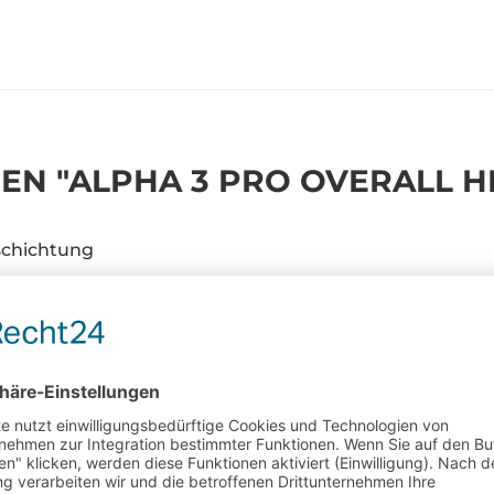
N "ALPHA 3 PRO OVERALL H
schichtung
wasserdicht und leichter Einstieg
gefühl
ng
anfertigung möglich