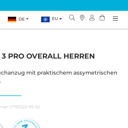
EU
DE
 3 PRO OVERALL HERREN
chanzug mit praktischem assymetrischen
p
mer:
C7911222-99-50