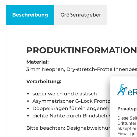
Beschreibung
Größenratgeber
PRODUKTINFORMATIONE
Material:
3 mm Neopren, Dry-stretch-Frotte Innenbe
Verarbeitung:
super weich und elastisch
Asymmetrischer G-Lock Frontzipp: 93,75% 
Doppelkragen für ein angenehmes Trage
dichte Nähte durch Blindstich Verarbeitu
Bitte beachten: Designabweichung bei Maß