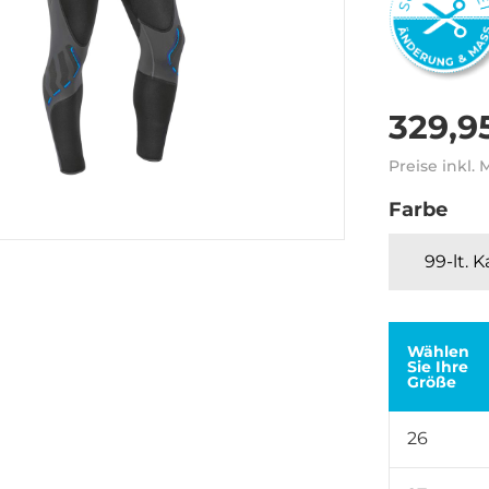
329,9
Preise inkl.
Farbe
99-lt. 
Wählen
Sie Ihre
Größe
26