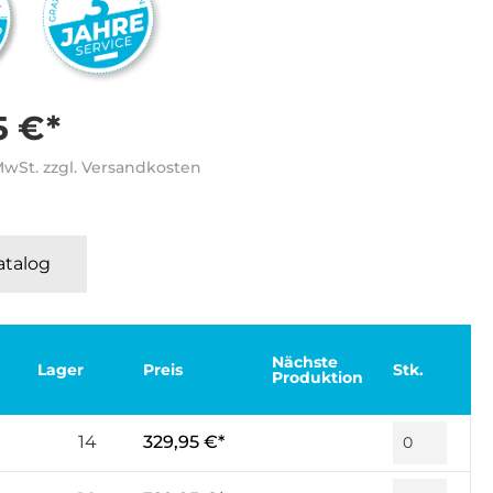
5 €*
 MwSt. zzgl. Versandkosten
Katalog
Nächste
Lager
Preis
Stk.
Produktion
14
329,95 €*