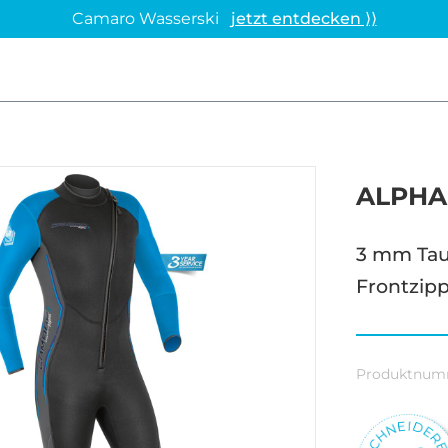
Camaro Wasserski
jetzt entdecken ⟩⟩
ALPHA
3 mm Tau
Frontzip
Produktnum