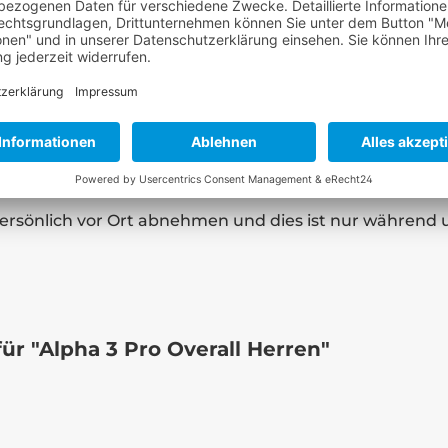
ertigen lassen?
Mail unter
sales@camaro.at
oder telefonisch unter +43 
von 100% für unsere Maßanzüge. Nicht alle Anzugmode
ilung bestätigt werden.
rsönlich vor Ort abnehmen und dies ist nur während 
ür "Alpha 3 Pro Overall Herren"