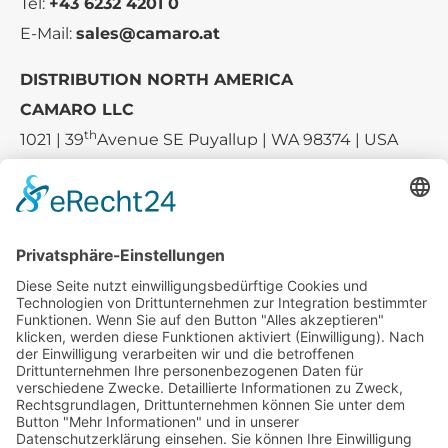
Tel:
+43 6232 4201 0
E-Mail:
sales@camaro.at
DISTRIBUTION NORTH AMERICA
CAMARO LLC
th
1021 | 39
Avenue SE Puyallup | WA 98374 | USA
E-mail:
sales-usa@camaro.at
Tel.:
+1 253-867-57 35
Unternehmen
Service
Media