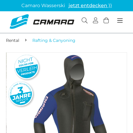
Camaro Wasserski
jetzt entdecken ⟩⟩
Rental
Rafting & Canyoning